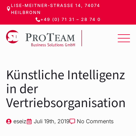
LISE-MEITNER-STRASSE 14, 74074 H
Zum
EILBRONN
Hauptinhalt
+49 (0) 71 31 – 28 74 0
springen
Künstliche Intelligenz
in der
Vertriebsorganisation
eseiz
Juli 19th, 2019
No Comments