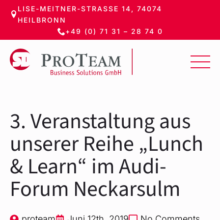
LISE-MEITNER-STRASSE 14, 74074 H
Zum
EILBRONN
Hauptinhalt
+49 (0) 71 31 – 28 74 0
springen
3. Veranstaltung aus
unserer Reihe „Lunch
& Learn“ im Audi-
Forum Neckarsulm
proteam
Juni 12th, 2019
No Comments