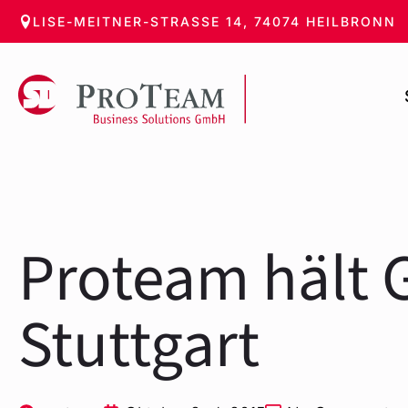
Zum
LISE-MEITNER-STRASSE 14, 74074 HEILBRONN
Hauptinhalt
springen
Proteam hält 
Stuttgart