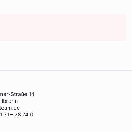
tner-Straße 14
ilbronn
team.de
1 31 – 28 74 0