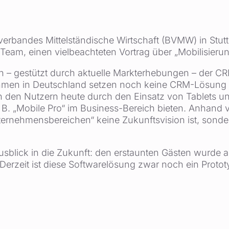
erbandes Mittelständische Wirtschaft (BVMW) in Stut
oTeam, einen vielbeachteten Vortrag über „Mobilisieru
ch – gestützt durch aktuelle Markterhebungen – der C
nehmen in Deutschland setzen noch keine CRM-Lösung e
sich den Nutzern heute durch den Einsatz von Tablets
 B. „Mobile Pro“ im Business-Bereich bieten. Anhand v
nternehmensbereichen“ keine Zukunftsvision ist, sond
sblick in die Zukunft: den erstaunten Gästen wurde 
Derzeit ist diese Softwarelösung zwar noch ein Protot