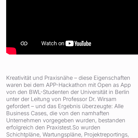
Kreativität und Praxisnähe – diese Eigenschaften
waren bei dem APP-Hackathon mit Open as App
von den BWL-Studenten der Universität in Berlin
unter der Leitung von Professor Dr. Wirsam
gefordert – und das Ergebnis überzeugte: Alle
Business Cases, die von den namhaften
Unternehmen vorgegeben wurden, bestanden
erfolgreich den Praxistest.
So wurden
Schichtpläne, Wartungspläne, Projektreportings,